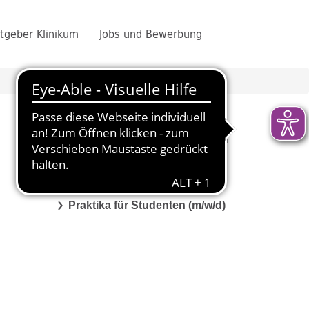
tgeber Klinikum
Jobs und Bewerbung
Praktikum im Klinikum Esslingen
Freiwilliges Soziales Jahr (FSJ)
Bundesfreiwilligendienst (BFD)
Praktika für Studenten (m/w/d)