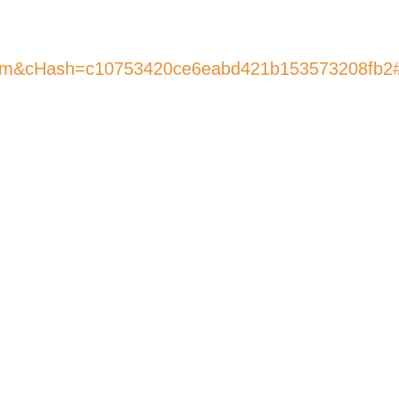
orm&cHash=c10753420ce6eabd421b153573208fb2