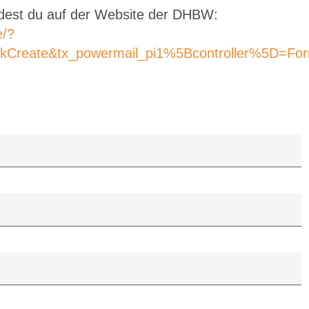
indest du auf der Website der DHBW:
e/?
ckCreate&tx_powermail_pi1%5Bcontroller%5D=F